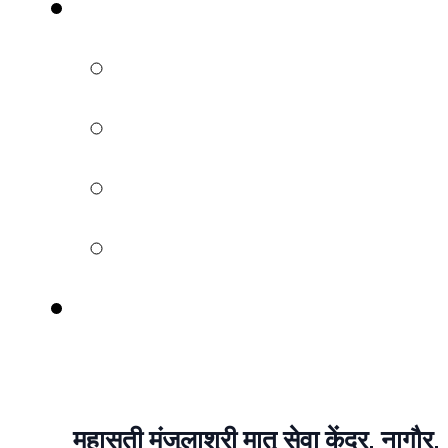
महासती मंजुलाश्री मातृ सेवा केंद्र, नागौर,